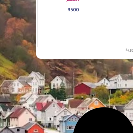
3500
رية