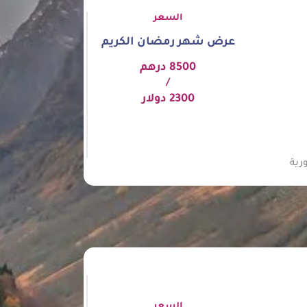
السعر
عرض شهر رمضان الكريم
8500 درهم
/
2300 دولار
رية
السعر