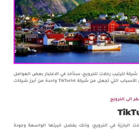
 السؤال حول ما إذا كانت TikTurist أفضل شركة لترتيب رحلات للنرويج، سنأخذ في الاعتبار بعض العوامل
الهامة. ولكن، لتوضيح هذه المسألة، سنركز أولاً على الأسباب التي تجعل من شركة TikTurist واحدة من أبرز شركات
 الى النرويج
TikT
ت البارزة في النرويج، وذلك بفضل خبرتها الواسعة وجودة