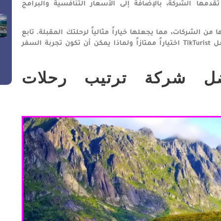
مها الشركة، بالإضافة إلى الأسعار التنافسية والبرامج
توضيح كيف تميزت TikTurist عن غيرها من الشركات، مما يجعلها خياراً مثالياً لرحلتك المقبلة. تابع
القراءة لاكتشاف المزيد من التفاصيل حول ما يجعل TikTurist اختياراً ممتازاً ولماذا يمكن أن تكون تجربة السفر
 شركة ترتيب رحلات