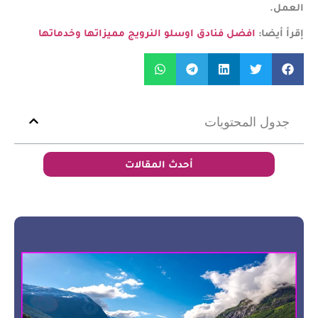
العمل.
إقرأ أيضا:
افضل فنادق اوسلو النرويج مميزاتها وخدماتها
جدول المحتويات
أحدث المقالات
أه
ال
ال
ف