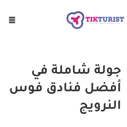
جولة شاملة في
أفضل فنادق فوس
النرويج